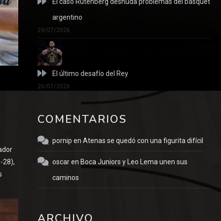
El caso Rutenberg desnuda problemas del básquet
argentino
29/07/2026
El último desafío del Rey
26/07/2026
COMENTARIOS
pornip
en
Atenas se quedó con una figurita difícil
ador
oscar
en
Boca Juniors y Leo Lema unen sus
-28),
s
caminos
ARCHIVO