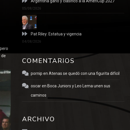
Argentina ganó y clasificó a la AmeriCup 2027
05/08/2026
Pat Riley: Estatua y vigencia
04/08/2026
 pero
o de
COMENTARIOS
pornip
en
Atenas se quedó con una figurita difícil
oscar
en
Boca Juniors y Leo Lema unen sus
caminos
ARCHIVO