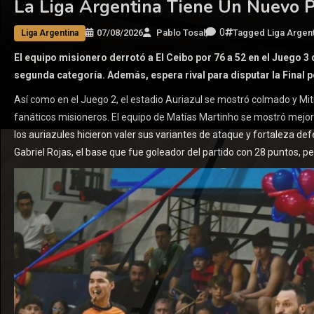
La Liga Argentina Tiene Un Nuevo P
0
07/08/2026
Pablo Tosal
Tagged
Liga Argen
Liga Argentina
El equipo misionero derrotó a El Ceibo por 76 a 52 en el Juego 3
segunda categoría. Además, espera rival para disputar la Final po
Así como en el Juego 2, el estadio Auriazul se mostró colmado y Mitre 
fanáticos misioneros. El equipo de Matías Martinho se mostró mejor 
los auriazules hicieron valer sus variantes de ataque y fortaleza de
Gabriel Rojas, el base que fue goleador del partido con 28 puntos, pe