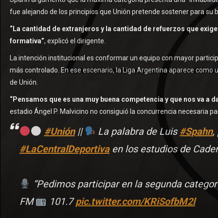
fue alejando de los principios que Unión pretende sostener para su 
“La cantidad de extranjeros y la cantidad de refuerzos que exige
formativa”
, explicó el dirigente.
La intención institucional es conformar un equipo con mayor partici
más controlado. En ese escenario, la Liga Argentina aparece como 
de Unión.
“Pensamos que es una muy buena competencia y que nos va a da
estadio Ángel P. Malvicino no consiguió la concurrencia necesaria pa
#Unión
||
La palabra de Luis
#Spahn
,
#LaCentralDeportiva
en los estudios de Cade
“Pedimos participar en la segunda categorí
FM
101.7
pic.twitter.com/KRiSofbM2l