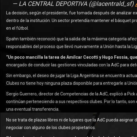
— LA CENTRAL DEPORTIVA (@lacentrald_sf)
La decisión, según el presidente, fue tomada después de analizar exp
dentro de la institución. Un sector pretendía mantener el básquet p
en el fútbol.
Spahn también reconoció que la salida de la máxima categoría afecta
responsables del proceso que llevó nuevamente a Unión hasta la Lig
“Un poco mancilla la tarea de Amílcar Cecotti y Hugo Fessia, que 
encargado de conducir las gestiones vinculadas con la AdC para dete
Sin embargo, el deseo de jugar la Liga Argentina se encuentra actu
Clubes no tiene hoy ninguna plaza disponible para entregarle a Unió
Sergio Guerrero, director de Competencias de la AdC, explicó a Pic
continúan perteneciendo a sus respectivos clubes. Por lo tanto, son 
una eventual transferencia.
No se trata de plazas libres ni de lugares que la AdC pueda asignar 
negociar con alguno de los clubes propietarios.