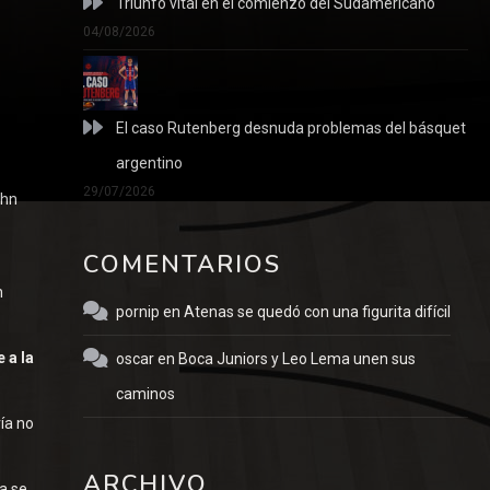
Triunfo vital en el comienzo del Sudamericano
04/08/2026
n
El caso Rutenberg desnuda problemas del básquet
argentino
29/07/2026
ahn
COMENTARIOS
n
pornip
en
Atenas se quedó con una figurita difícil
 a la
oscar
en
Boca Juniors y Leo Lema unen sus
caminos
ía no
ARCHIVO
a se