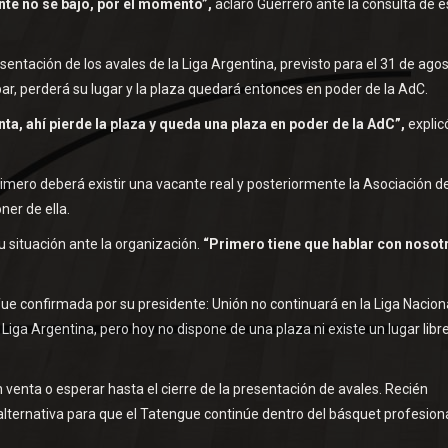
nte no se bajó, por el momento”,
aclaró Guerrero ante la consulta de e
esentación de los avales de la Liga Argentina, previsto para el 31 de agos
par, perderá su lugar y la plaza quedará entonces en poder de la AdC.
ta, ahí pierde la plaza y queda una plaza en poder de la AdC”,
explicó
rimero deberá existir una vacante real y posteriormente la Asociación d
er de ella.
 situación ante la organización.
“Primero tiene que hablar con nosot
 fue confirmada por su presidente: Unión no continuará en la Liga Nacion
Liga Argentina, pero hoy no dispone de una plaza ni existe un lugar libr
venta o esperar hasta el cierre de la presentación de avales. Recién
alternativa para que el Tatengue continúe dentro del básquet profesiona