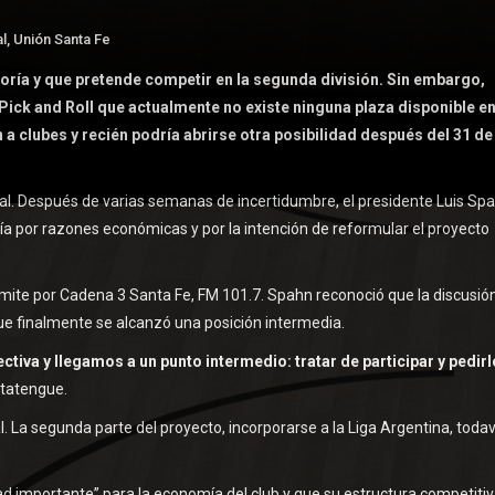
l
,
Unión Santa Fe
oría y que pretende competir en la segunda división. Sin embargo,
Pick and Roll que actualmente no existe ninguna plaza disponible e
a clubes y recién podría abrirse otra posibilidad después del 31 de
al. Después de varias semanas de incertidumbre, el presidente Luis Sp
a por razones económicas y por la intención de reformular el proyecto
emite por Cadena 3 Santa Fe, FM 101.7. Spahn reconoció que la discusió
ue finalmente se alcanzó una posición intermedia.
tiva y llegamos a un punto intermedio: tratar de participar y pedirle
 tatengue.
. La segunda parte del proyecto, incorporarse a la Liga Argentina, todav
 importante” para la economía del club y que su estructura competitiv