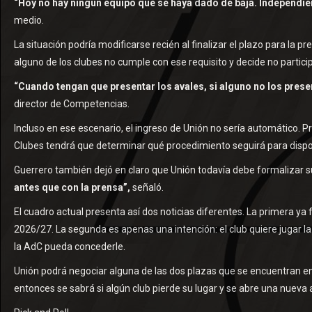
“Hoy no hay ningún equipo que se haya dado de baja. Independie
medio.
La situación podría modificarse recién al finalizar el plazo para la pr
alguno de los clubes no cumple con ese requisito y decide no partici
“Cuando tengan que presentar los avales, si alguno no los presen
director de Competencias.
Incluso en ese escenario, el ingreso de Unión no sería automático. P
Clubes tendrá que determinar qué procedimiento seguirá para dispon
Guerrero también dejó en claro que Unión todavía debe formalizar su
antes que con la prensa”,
señaló.
El cuadro actual presenta así dos noticias diferentes. La primera ya
2026/27. La segunda es apenas una intención: el club quiere jugar la 
la AdC pueda concederle.
Unión podrá negociar alguna de las dos plazas que se encuentran en 
entonces se sabrá si algún club pierde su lugar y se abre una nueva 