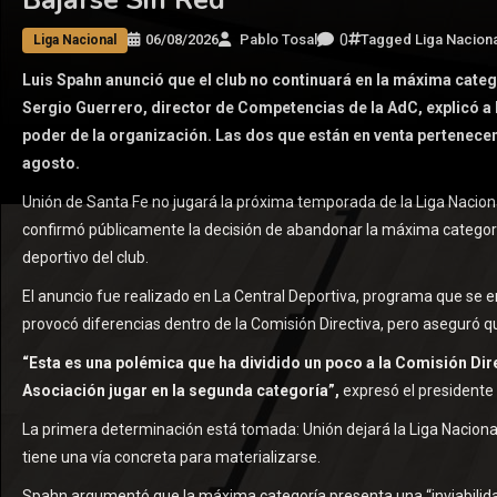
0
06/08/2026
Pablo Tosal
Tagged
Liga Naciona
Liga Nacional
Luis Spahn anunció que el club no continuará en la máxima categ
Sergio Guerrero, director de Competencias de la AdC, explicó a 
poder de la organización. Las dos que están en venta pertenecen 
agosto.
Unión de Santa Fe no jugará la próxima temporada de la Liga Nacion
confirmó públicamente la decisión de abandonar la máxima categorí
deportivo del club.
El anuncio fue realizado en La Central Deportiva, programa que se 
provocó diferencias dentro de la Comisión Directiva, pero aseguró q
“Esta es una polémica que ha dividido un poco a la Comisión Direc
Asociación jugar en la segunda categoría”,
expresó el presidente
La primera determinación está tomada: Unión dejará la Liga Nacional
tiene una vía concreta para materializarse.
Spahn argumentó que la máxima categoría presenta una “inviabilidad