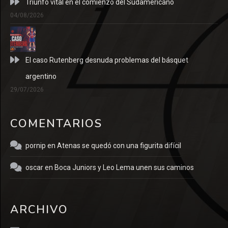
Triunfo vital en el comienzo del Sudamericano
04/08/2026
El caso Rutenberg desnuda problemas del básquet
argentino
29/07/2026
COMENTARIOS
pornip
en
Atenas se quedó con una figurita difícil
oscar
en
Boca Juniors y Leo Lema unen sus caminos
ARCHIVO