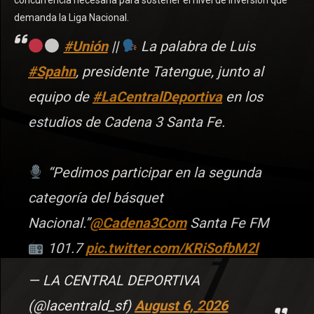
concurrencia necesaria para sostener el nivel de inversión que
demanda la Liga Nacional.
#Unión
||
La palabra de Luis
#Spahn
, presidente Tatengue, junto al
equipo de
#LaCentralDeportiva
en los
estudios de Cadena 3 Santa Fe.
“Pedimos participar en la segunda
categoría del básquet
Nacional.”
@Cadena3Com
Santa Fe FM
101.7
pic.twitter.com/KRiSofbM2l
— LA CENTRAL DEPORTIVA
(@lacentrald_sf)
August 6, 2026