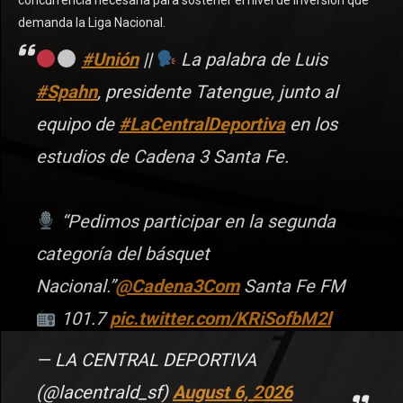
concurrencia necesaria para sostener el nivel de inversión que
demanda la Liga Nacional.
#Unión
||
La palabra de Luis
#Spahn
, presidente Tatengue, junto al
equipo de
#LaCentralDeportiva
en los
estudios de Cadena 3 Santa Fe.
“Pedimos participar en la segunda
categoría del básquet
Nacional.”
@Cadena3Com
Santa Fe FM
101.7
pic.twitter.com/KRiSofbM2l
— LA CENTRAL DEPORTIVA
(@lacentrald_sf)
August 6, 2026