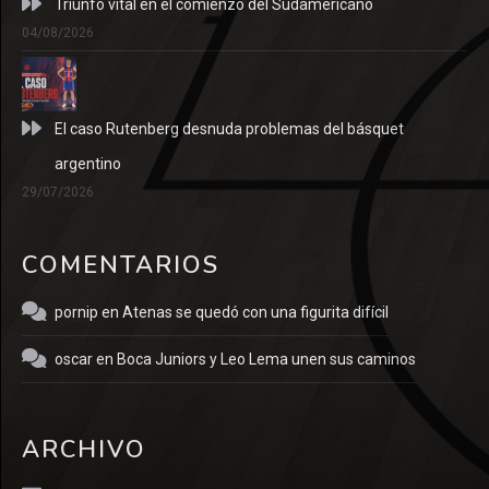
Triunfo vital en el comienzo del Sudamericano
04/08/2026
El caso Rutenberg desnuda problemas del básquet
argentino
29/07/2026
COMENTARIOS
pornip
en
Atenas se quedó con una figurita difícil
oscar
en
Boca Juniors y Leo Lema unen sus caminos
ARCHIVO