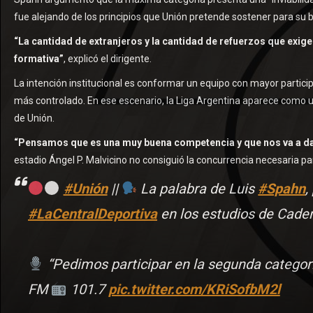
fue alejando de los principios que Unión pretende sostener para su 
“La cantidad de extranjeros y la cantidad de refuerzos que exige
formativa”
, explicó el dirigente.
La intención institucional es conformar un equipo con mayor partici
más controlado. En ese escenario, la Liga Argentina aparece como 
de Unión.
“Pensamos que es una muy buena competencia y que nos va a da
estadio Ángel P. Malvicino no consiguió la concurrencia necesaria pa
#Unión
||
La palabra de Luis
#Spahn
,
#LaCentralDeportiva
en los estudios de Cade
“Pedimos participar en la segunda categorí
FM
101.7
pic.twitter.com/KRiSofbM2l