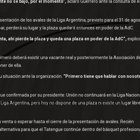
nte no se bajó, por el momento”,
aclaró Guerrero ante la consulta de e
esentación de los avales de la Liga Argentina, previsto para el 31 de agos
par, perderá su lugar y la plaza quedará entonces en poder de la AdC.
ta, ahí pierde la plaza y queda una plaza en poder de la AdC”,
explicó
rimero deberá existir una vacante real y posteriormente la Asociación d
er de ella.
 situación ante la organización.
“Primero tiene que hablar con nosot
 fue confirmada por su presidente: Unión no continuará en la Liga Nacion
Liga Argentina, pero hoy no dispone de una plaza ni existe un lugar libr
venta o esperar hasta el cierre de la presentación de avales. Recién
alternativa para que el Tatengue continúe dentro del básquet profesiona