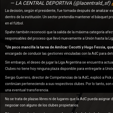
— LA CENTRAL DEPORTIVA (@lacentrald_sf)
La decisión, según el presidente, fue tomada después de analizar exp
dentro de la institución. Un sector pretendía mantener el básquet p
en el fútbol.
Spahn también reconoció que la salida de la máxima categoría afecta
responsables del proceso que llevó nuevamente a Unión hasta la Lig
“Un poco mancilla la tarea de Amílcar Cecotti y Hugo Fessia, que 
encargado de conducir las gestiones vinculadas con la AdC para dete
Sin embargo, el deseo de jugar la Liga Argentina se encuentra actu
Clubes no tiene hoy ninguna plaza disponible para entregarle a Unió
Sergio Guerrero, director de Competencias de la AdC, explicó a Pic
continúan perteneciendo a sus respectivos clubes. Por lo tanto, son 
una eventual transferencia.
No se trata de plazas libres ni de lugares que la AdC pueda asignar 
negociar con alguno de los clubes propietarios.