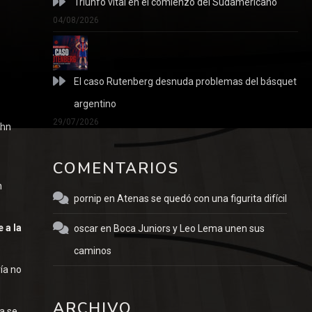
Triunfo vital en el comienzo del Sudamericano
04/08/2026
n
El caso Rutenberg desnuda problemas del básquet
argentino
29/07/2026
ahn
COMENTARIOS
n
pornip
en
Atenas se quedó con una figurita difícil
 a la
oscar
en
Boca Juniors y Leo Lema unen sus
caminos
ía no
ARCHIVO
a se