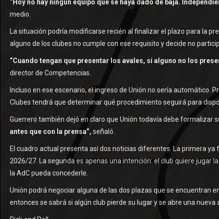
“Hoy no hay ningún equipo que se haya dado de baja. Independie
medio.
La situación podría modificarse recién al finalizar el plazo para la pr
alguno de los clubes no cumple con ese requisito y decide no partici
“Cuando tengan que presentar los avales, si alguno no los presen
director de Competencias.
Incluso en ese escenario, el ingreso de Unión no sería automático. P
Clubes tendrá que determinar qué procedimiento seguirá para dispon
Guerrero también dejó en claro que Unión todavía debe formalizar su
antes que con la prensa”,
señaló.
El cuadro actual presenta así dos noticias diferentes. La primera ya
2026/27. La segunda es apenas una intención: el club quiere jugar la 
la AdC pueda concederle.
Unión podrá negociar alguna de las dos plazas que se encuentran en 
entonces se sabrá si algún club pierde su lugar y se abre una nueva 