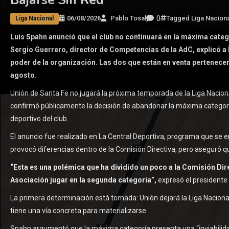
0
06/08/2026
Pablo Tosal
Tagged
Liga Naciona
Liga Nacional
Luis Spahn anunció que el club no continuará en la máxima categ
Sergio Guerrero, director de Competencias de la AdC, explicó a 
poder de la organización. Las dos que están en venta pertenecen 
agosto.
Unión de Santa Fe no jugará la próxima temporada de la Liga Nacion
confirmó públicamente la decisión de abandonar la máxima categorí
deportivo del club.
El anuncio fue realizado en La Central Deportiva, programa que se 
provocó diferencias dentro de la Comisión Directiva, pero aseguró q
“Esta es una polémica que ha dividido un poco a la Comisión Direc
Asociación jugar en la segunda categoría”,
expresó el presidente
La primera determinación está tomada: Unión dejará la Liga Nacional
tiene una vía concreta para materializarse.
Spahn argumentó que la máxima categoría presenta una “inviabilidad