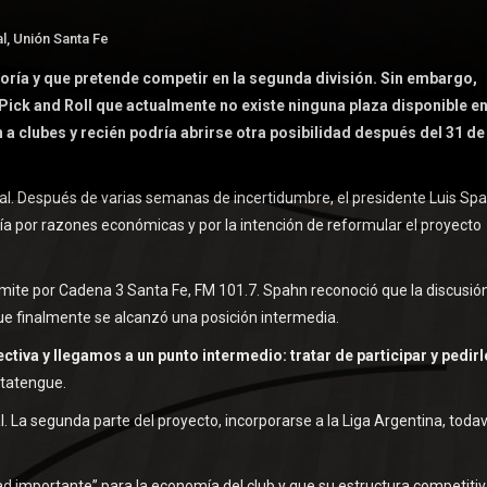
l
,
Unión Santa Fe
oría y que pretende competir en la segunda división. Sin embargo,
Pick and Roll que actualmente no existe ninguna plaza disponible e
a clubes y recién podría abrirse otra posibilidad después del 31 de
al. Después de varias semanas de incertidumbre, el presidente Luis Sp
a por razones económicas y por la intención de reformular el proyecto
emite por Cadena 3 Santa Fe, FM 101.7. Spahn reconoció que la discusió
ue finalmente se alcanzó una posición intermedia.
tiva y llegamos a un punto intermedio: tratar de participar y pedirle
 tatengue.
. La segunda parte del proyecto, incorporarse a la Liga Argentina, todav
 importante” para la economía del club y que su estructura competitiv