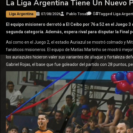
La Liga Argentina Tiene Un Nuevo P
0
07/08/2026
Pablo Tosal
Tagged
Liga Argen
Liga Argentina
El equipo misionero derrotó a El Ceibo por 76 a 52 en el Juego 3
segunda categoría. Además, espera rival para disputar la Final po
Así como en el Juego 2, el estadio Auriazul se mostró colmado y Mitre 
fanáticos misioneros. El equipo de Matías Martinho se mostró mejor 
los auriazules hicieron valer sus variantes de ataque y fortaleza de
Gabriel Rojas, el base que fue goleador del partido con 28 puntos, pe