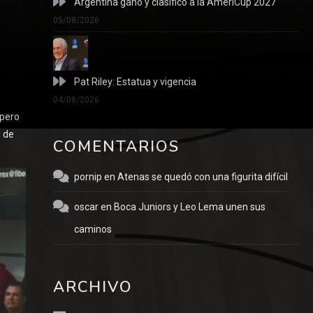
Argentina ganó y clasificó a la AmeriCup 2027
05/08/2026
Pat Riley: Estatua y vigencia
04/08/2026
 pero
o de
COMENTARIOS
pornip
en
Atenas se quedó con una figurita difícil
oscar
en
Boca Juniors y Leo Lema unen sus
caminos
ARCHIVO